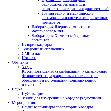
радиофармпрепараты для
направленной терапии и диагностики"
Группа радио- и медицинской
энзимологии и синтеза лекарственных
препаратов
Лаборатория Ядерно-химического
материаловедения
Лаборатория Химической физики f-
элементов
История кафедры
Телефонный справочник
СМИ о нас
Новости
Обучение
3 курс
Курсы повышения квалификации "Радиационная
безопасность и радиационный контроль при
обращении и источниками ионизирующего
излучения"
Наука
Публикации
Заявки для измерений на кафедре радиохимии
Мероприятия
Научные семинары лабораторий кафедры