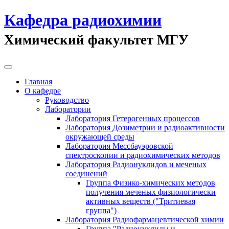
Кафедра радиохимии
Химический факультет МГУ
Главная
О кафедре
Руководство
Лаборатории
Лаборатория Гетерогенных процессов
Лаборатория Дозиметрии и радиоактивности
окружающей среды
Лаборатория Мессбауэровской
спектроскопии и радиохимических методов
Лаборатория Радионуклидов и меченых
соединений
Группа Физико-химических методов
получения меченых физиологически
активных веществ ("Тритиевая
группа")
Лаборатория Радиофармацевтической химии
Группа "Радионуклиды и