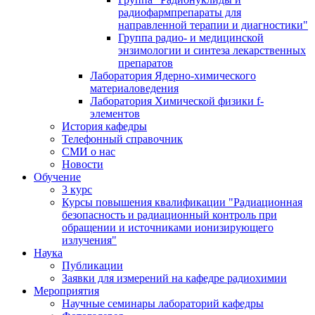
радиофармпрепараты для
направленной терапии и диагностики"
Группа радио- и медицинской
энзимологии и синтеза лекарственных
препаратов
Лаборатория Ядерно-химического
материаловедения
Лаборатория Химической физики f-
элементов
История кафедры
Телефонный справочник
СМИ о нас
Новости
Обучение
3 курс
Курсы повышения квалификации "Радиационная
безопасность и радиационный контроль при
обращении и источниками ионизирующего
излучения"
Наука
Публикации
Заявки для измерений на кафедре радиохимии
Мероприятия
Научные семинары лабораторий кафедры