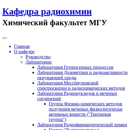
Кафедра радиохимии
Химический факультет МГУ
Главная
О кафедре
Руководство
Лаборатории
Лаборатория Гетерогенных процессов
Лаборатория Дозиметрии и радиоактивности
окружающей среды
Лаборатория Мессбауэровской
спектроскопии и радиохимических методов
Лаборатория Радионуклидов и меченых
соединений
Группа Физико-химических методов
получения меченых физиологически
активных веществ ("Тритиевая
группа")
Лаборатория Радиофармацевтической химии
Группа "Радионуклиды и