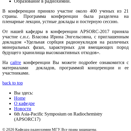
Образование в радиохимии.
В конференции приняло участие около 400 ученых из 21
страны. Программа конференции была разделена на
пленарные лекции, устные доклады и постерную сессию.
От нашей кафедры в конференции APSORC-2017 приняла
участие с.н.с. Власова Ирина Энгельсовна, с приглашенным
докладом «Удельная сорбция радионуклидов на различных
минеральных фазах, характерных для вмещающих пород
будущего хранилища высокоактивных отходов».
На
сайте
конференции Вы можете подробее ознакомится с
материалами докладов, программой концеренции и ее
участниками.
back to top
Вы здесь:
Home
О кафедре
Новости
6th Asia-Pacific Symposium on Radiochemistry
(APSORC17)
© 2026 Кафедра радиохимии МГУ. Все права защищены.